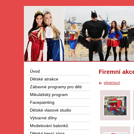
Firemní akc
Úvod
Dětské atrakce
předchozí
Zábavné programy pro děti
Mikulášský program
Facepainting
Dětské vlasové studio
Výtvarné dílny
Modelování balonků
Dětská herní zóna