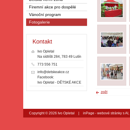
Firemní akce pro dospělé
Vánoční program
Fotogalerie
Kontakt
Ivo Opletal
Na sídlišti 284, 783 49 Lutín
773 556 751
info@detskeakce.cz
Facebook:
Ivo Opletal - DĚTSKÉ AKCE
zpět
Copyright © 2026 Ivo Opletal
|
inPage -
webové stránky
s AI,