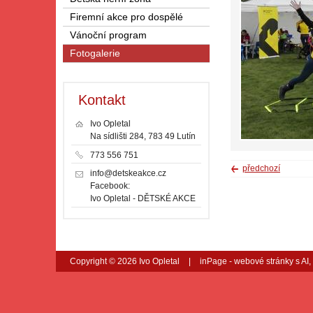
Firemní akce pro dospělé
Vánoční program
Fotogalerie
Kontakt
Ivo Opletal
Na sídlišti 284, 783 49 Lutín
773 556 751
předchozí
info@detskeakce.cz
Facebook:
Ivo Opletal - DĚTSKÉ AKCE
Copyright © 2026 Ivo Opletal
|
inPage -
webové stránky
s AI,