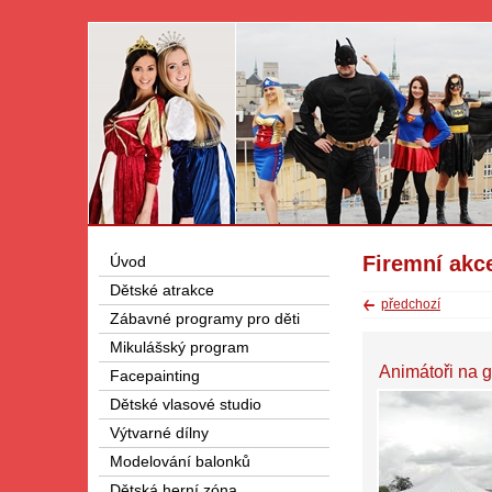
Firemní akc
Úvod
Dětské atrakce
předchozí
Zábavné programy pro děti
Mikulášský program
Animátoři na 
Facepainting
Dětské vlasové studio
Výtvarné dílny
Modelování balonků
Dětská herní zóna