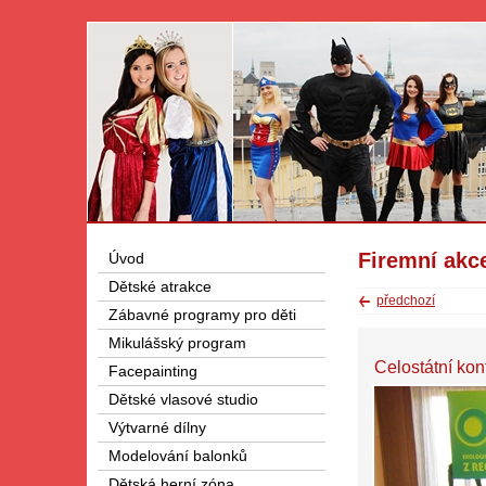
Firemní akc
Úvod
Dětské atrakce
předchozí
Zábavné programy pro děti
Mikulášský program
Celostátní ko
Facepainting
Dětské vlasové studio
Výtvarné dílny
Modelování balonků
Dětská herní zóna