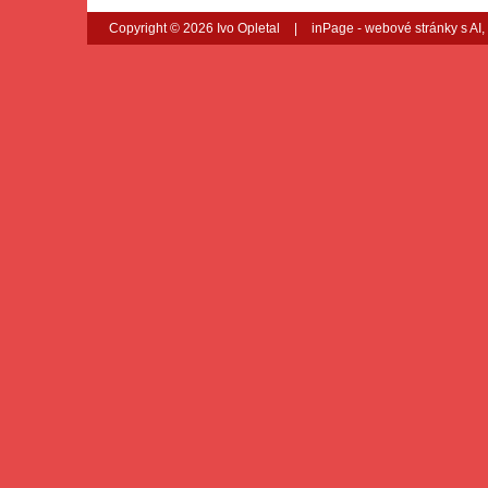
Copyright © 2026 Ivo Opletal
|
inPage -
webové stránky
s AI,