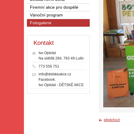
Firemní akce pro dospělé
Vánoční program
Fotogalerie
Kontakt
Ivo Opletal
Na sídlišti 284, 783 49 Lutín
773 556 751
info@detskeakce.cz
Facebook:
Ivo Opletal - DĚTSKÉ AKCE
předchozí